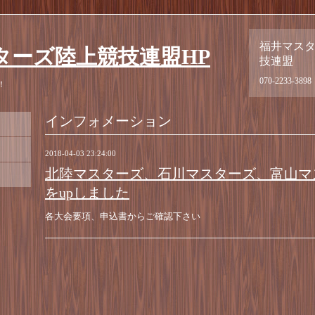
福井マス
ターズ陸上競技連盟HP
技連盟
070-2233-3898
！
インフォメーション
2018-04-03 23:24:00
北陸マスターズ、石川マスターズ、富山マ
をupしました
各大会要項、申込書からご確認下さい