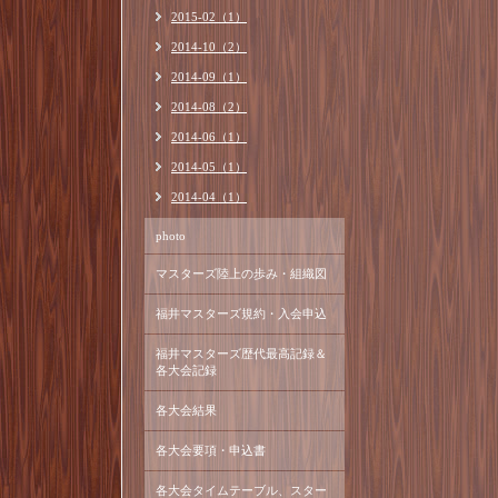
2015-02（1）
2014-10（2）
2014-09（1）
2014-08（2）
2014-06（1）
2014-05（1）
2014-04（1）
photo
マスターズ陸上の歩み・組織図
福井マスターズ規約・入会申込
福井マスターズ歴代最高記録＆
各大会記録
各大会結果
各大会要項・申込書
各大会タイムテーブル、スター