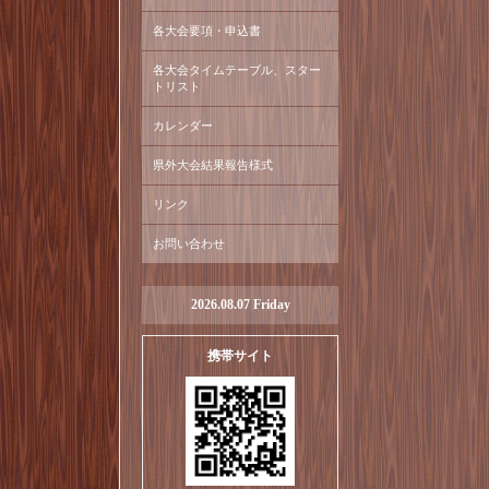
各大会要項・申込書
各大会タイムテーブル、スター
トリスト
カレンダー
県外大会結果報告様式
リンク
お問い合わせ
2026.08.07 Friday
携帯サイト