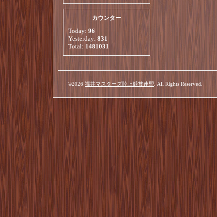
カウンター
Today:
96
Yesterday:
831
Total:
1481031
©2026
福井マスターズ陸上競技連盟
. All Rights Reserved.