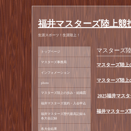
福井マスターズ陸上競
生涯スポーツ！生涯陸上！
マスターズ
トップページ
マスターズ事務局
マスターズ陸上
インフォメーション
マスターズ陸上
photo
マスターズ陸上の歩み・組織図
2025福井マス
福井マスターズ規約・入会申込
福井マスターズ
福井マスターズ歴代最高記録＆
各大会記録
各大会結果