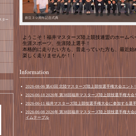
創立３０周年記念式典
スター
ようこそ！福井マスターズ陸上競技連盟のホームペ
生涯スポーツ、生涯陸上選手！
本格的に走りたい方も、昔走っていた方も、最近始
楽しく走りませんか！！
Information
2026-08-06 第43回 北陸マスターズ陸上競技選手権大会エン
2026-06-18 2026年 第38回福井マスターズ陸上競技選手権大
2026-06-11 福井マスターズ陸上競技選手権大会に参加する
2026-06-08 2026年 第38回福井マスターズ陸上競技選手権
イムテーブル