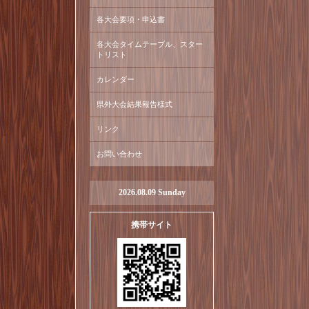
各大会要項・申込書
各大会タイムテーブル、スター
トリスト
カレンダー
県外大会結果報告様式
リンク
お問い合わせ
2026.08.09 Sunday
携帯サイト