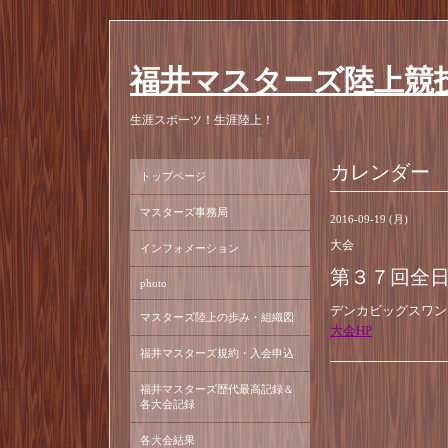
福井マスターズ陸上競
生涯スポーツ！生涯陸上！
カレンダー
トップページ
マスターズ事務局
2016-09-19 (月)
大会
インフォメーション
第３７回全
photo
デンカビッグスワン
マスターズ陸上の歩み・組織図
大会HP
福井マスターズ規約・入会申込
福井マスターズ歴代最高記録＆
各大会記録
各大会結果