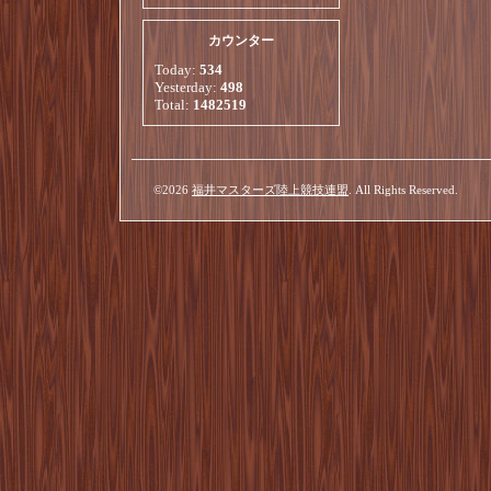
カウンター
Today:
534
Yesterday:
498
Total:
1482519
©2026
福井マスターズ陸上競技連盟
. All Rights Reserved.